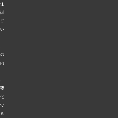
住
街
ご
い
。
の
内
、
要
化
で
る