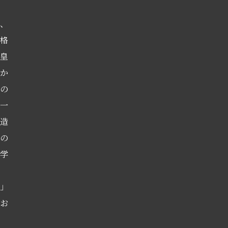
、
格
皇
か
の
一
造
の
学
」
お