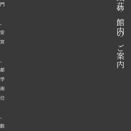
御殿荘の館内のご案内
門
、
安
宮
、
都
学
南
位
、
散