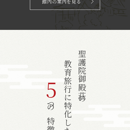
館内の案内を見る
聖護院御殿荘の
教育旅行に特化した
5
つの特徴