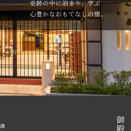
史跡の中に泊まり、学ぶ
心豊かなおもてなしの宿。
護