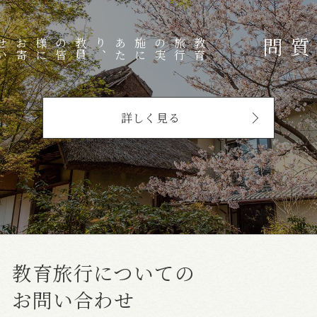
教
員
の
皆
様
に
お
寄
せ
い
た
だ
、
教
育
旅
行
の
実
施
に
あ
た
り
よくある質問
詳しく見る
教育旅行についての
お問い合わせ