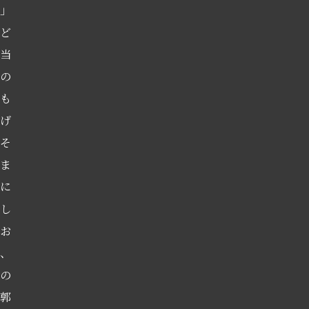
」
ど
当
の
も
げ
そ
ま
に
し
お
、
の
郭