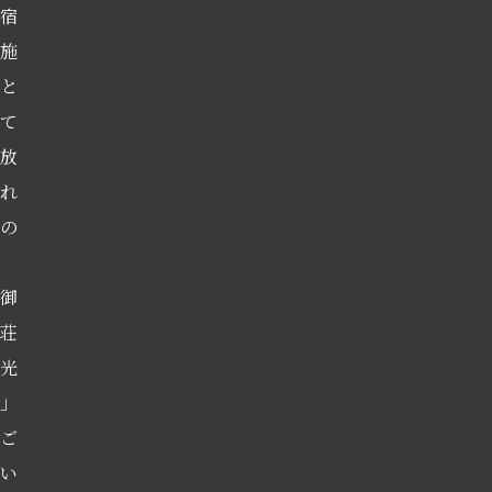
宿
施
と
て
放
れ
の
御
荘
光
」
ご
い